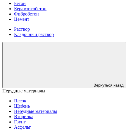
Бетон
Керамзитобетон
Фибробетон
Цемент
Раствор
Кладочный раствор
Вернуться назад
Нерудные материалы
Песок
Щебень
Нерудные материалы
Вторичка
Грунт
Асфальт