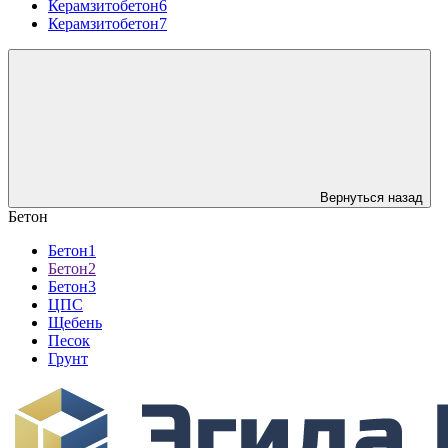
Керамзитобетон6
Керамзитобетон7
Вернуться назад
Бетон
Бетон1
Бетон2
Бетон3
ЦПС
Щебень
Песок
Грунт